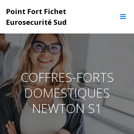
Aller
Point Fort Fichet
au
contenu
Eurosecurité Sud
COFFRES-FORTS
DOMESTIQUES
NEWTON S1