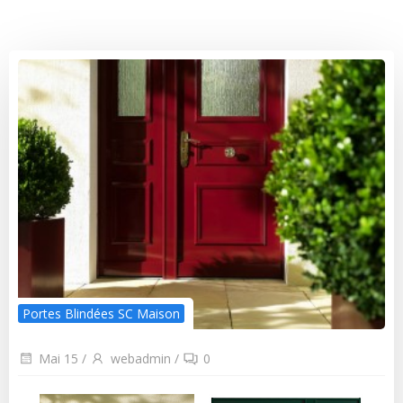
Portes Blindées SC Maison
Mai 15
/
webadmin
/
0