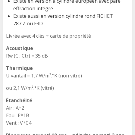
Existe en version à cylindre européen avec pare
effraction intégré
Existe aussi en version cylindre rond FICHET
787 Z ou F3D
Livrée avec 4 clés + carte de propriété
Acoustique
Rw (C ; Ctr) = 35 dB
Thermique
U vantail = 1,7 W/m².°K (non vitré)
ou 2,1 W/m².°K (vitré)
Étanchéité
Air : A*2
Eau : E*1B
Vent : V*C4