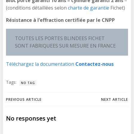
Bloc porte garanti 10 ans – cylindre garanti 2 ans
–
(conditions détaillées selon
charte de garantie
Fichet)
Résistance à l’effraction certifiée par le CNPP
TOUTES LES PORTES BLINDEES FICHET
SONT FABRIQUEES SUR MESURE EN FRANCE
Téléchargez la documentation
Contactez-nous
Tags:
NO TAG
Navigation
Navigation
PREVIOUS ARTICLE
NEXT ARTICLE
de
de
No responses yet
l’article
l’article