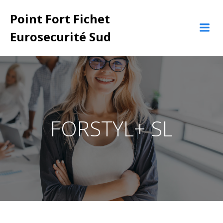
Aller
Point Fort Fichet
au
contenu
Eurosecurité Sud
FORSTYL+ SL