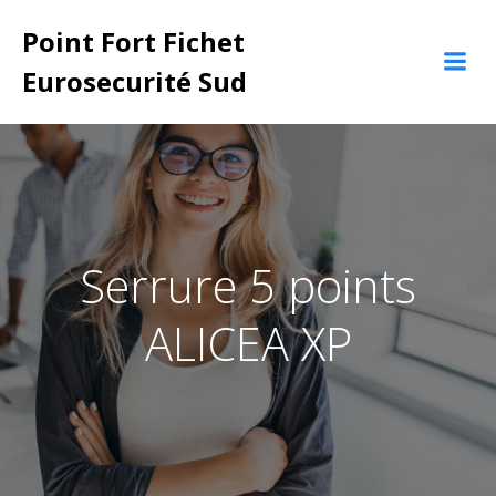
Aller
Point Fort Fichet
au
contenu
Eurosecurité Sud
Serrure 5 points
ALICEA XP