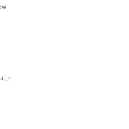
dée
ction