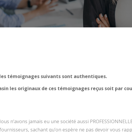
 les témoignages suivants sont authentiques.
in les originaux de ces témoignages reçus soit par courr
 Nous n’avons jamais eu une société aussi PROFESSIONNELLE 
 fournisseurs, sachant qu’on espère ne pas devoir vous rapp