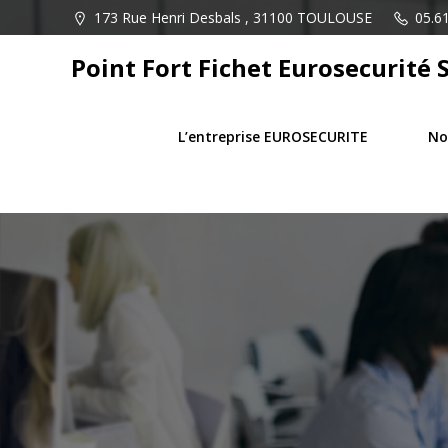
Aller
173 Rue Henri Desbals , 31100 TOULOUSE
05.61
au
contenu
Point Fort Fichet Eurosecurité 
L’entreprise EUROSECURITE
No