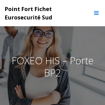
Aller
Point Fort Fichet
au
contenu
Eurosecurité Sud
FOXEO HIS – Porte
BP2