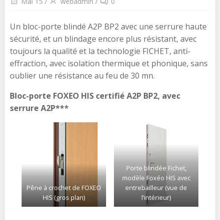
Mai 15
/
webadmin
/
0
Un bloc-porte blindé A2P BP2 avec une serrure haute
sécurité, et un blindage encore plus résistant, avec
toujours la qualité et la technologie FICHET, anti-
effraction, avec isolation thermique et phonique, sans
oublier une résistance au feu de 30 mn.
Bloc-porte FOXEO HIS certifié A2P BP2, avec
serrure A2P***
Porte blindée Fichet,
modèle Foxéo HIS avec
Pêne à crochet de FOXEO
entrebailleur (vue de
HIS (gros plan)
l’intérieur)