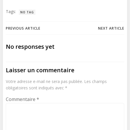
Tags:
NO TAG
Navigation
Navigation
PREVIOUS ARTICLE
NEXT ARTICLE
de
de
No responses yet
l’article
l’article
Laisser un commentaire
Votre adresse e-mail ne sera pas publiée.
Les champs
obligatoires sont indiqués avec
*
Commentaire
*