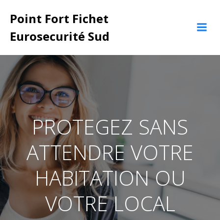
Aller
Point Fort Fichet
au
contenu
Eurosecurité Sud
PROTEGEZ SANS
ATTENDRE VOTRE
HABITATION OU
VOTRE LOCAL