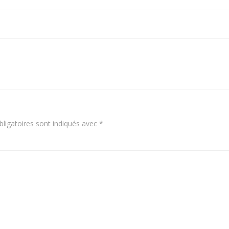
Navigation
de
l’article
ligatoires sont indiqués avec
*