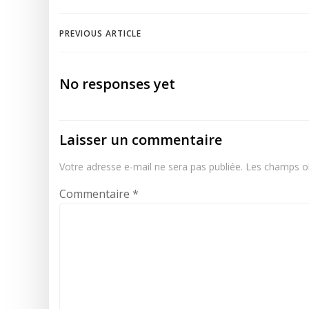
Navigation
PREVIOUS ARTICLE
de
No responses yet
l’article
Laisser un commentaire
Votre adresse e-mail ne sera pas publiée.
Les champs ob
Commentaire
*