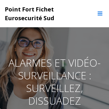
Aller
Point Fort Fichet
au
contenu
Eurosecurité Sud
ALARMES ET VIDÉO-
SURVEILLANCE :
SURVEILLEZ,
DISSUADEZ