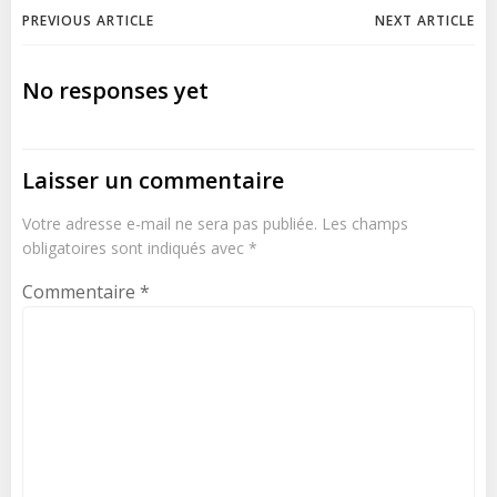
Navigation
Navigation
PREVIOUS ARTICLE
NEXT ARTICLE
de
de
No responses yet
l’article
l’article
Laisser un commentaire
Votre adresse e-mail ne sera pas publiée.
Les champs
obligatoires sont indiqués avec
*
Commentaire
*