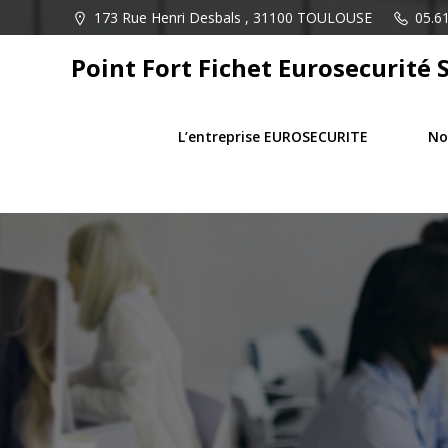
Aller
173 Rue Henri Desbals , 31100 TOULOUSE
05.61
au
contenu
Point Fort Fichet Eurosecurité 
L’entreprise EUROSECURITE
No