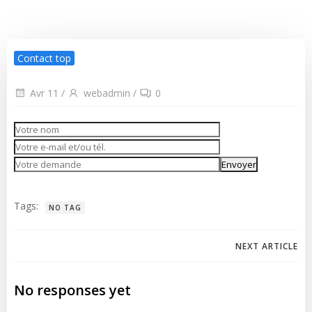
Contact top
Avr 11
/
webadmin
/
0
Tags:
NO TAG
Navigation
NEXT ARTICLE
de
No responses yet