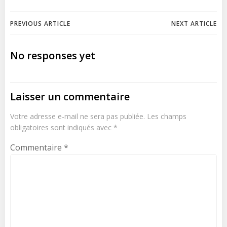
Navigation
Navigation
PREVIOUS ARTICLE
NEXT ARTICLE
de
de
No responses yet
l’article
l’article
Laisser un commentaire
Votre adresse e-mail ne sera pas publiée.
Les champs
obligatoires sont indiqués avec
*
Commentaire
*